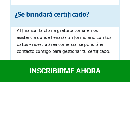
¿Se brindará certificado?
Al finalizar la charla gratuita tomaremos
asistencia donde llenarás un formulario con tus
datos y nuestra área comercial se pondrá en
contacto contigo para gestionar tu certificado.
Recuerda que el certificado tiene un valor de $
INSCRIBIRME AHORA
30 USD o S/ 100 soles.
¡ASEGURA TU LUGAR
AHORA!
Recuerda que la capacidad del Zoom es