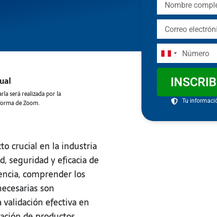
Correo
electrónico
Número
Peru
+51
ual
INSCRI
rla será realizada por la
Tu informaci
forma de Zoom.
o crucial en la industria
d, seguridad y eficacia de
encia, comprender los
necesarias son
 validación efectiva en
cación de productos