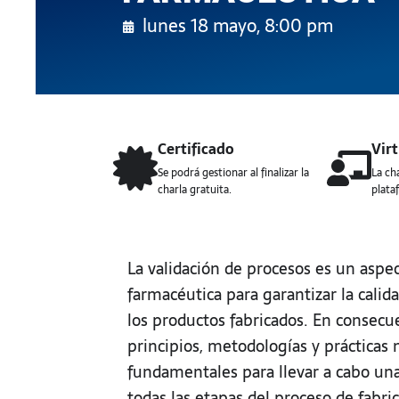
lunes 18 mayo, 8:00 pm
Certificado
Virt
Se podrá gestionar al finalizar la
La cha
charla gratuita.
plata
La validación de procesos es un aspect
farmacéutica para garantizar la calida
los productos fabricados. En consecu
principios, metodologías y prácticas 
fundamentales para llevar a cabo una
todas las etapas del proceso de fabri