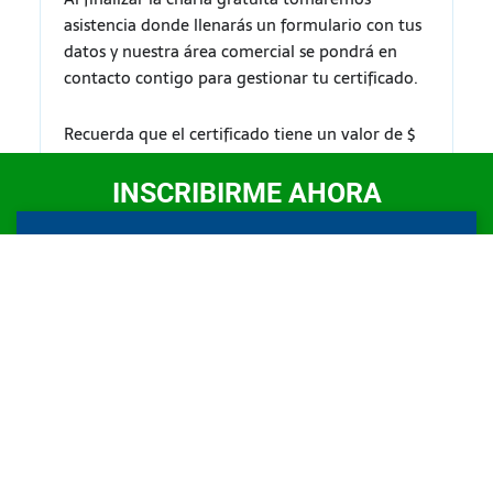
asistencia donde llenarás un formulario con tus
datos y nuestra área comercial se pondrá en
contacto contigo para gestionar tu certificado.
Recuerda que el certificado tiene un valor de $
30 USD o S/ 100 soles.
INSCRIBIRME AHORA
¡ASEGURA TU LUGAR
AHORA!
Recuerda que la capacidad del Zoom es
limitada
Nombre
Correo