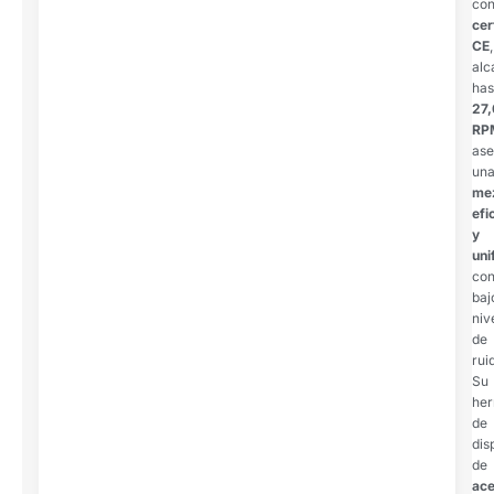
co
cer
CE
,
alc
has
27
RP
as
un
me
efi
y
uni
co
baj
niv
de
rui
Su
her
de
dis
de
ace