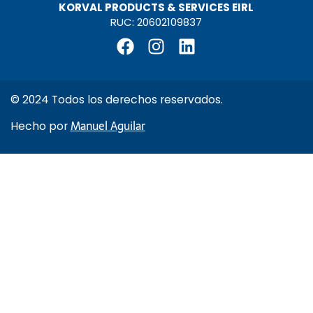
KORVAL PRODUCTS & SERVICES EIRL
RUC: 20602109837
F
I
L
a
n
i
c
s
n
e
t
k
© 2024 Todos los derechos reservados.
b
a
e
Manuel Aguilar
Hecho por
o
g
d
o
r
i
k
a
n
m